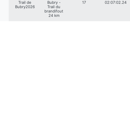
Trail de
Bubry -
17
02:07:02.24
Bubry2026
Trail du
brandifout
24 km