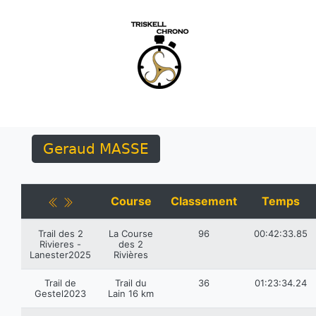
Geraud MASSE
Course
Classement
Temps
Trail des 2
La Course
96
00:42:33.85
Rivieres -
des 2
Lanester2025
Rivières
Trail de
Trail du
36
01:23:34.24
Gestel2023
Lain 16 km