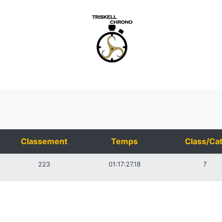
Classement
Temps
Class/Cat
223
01:17:27.18
7