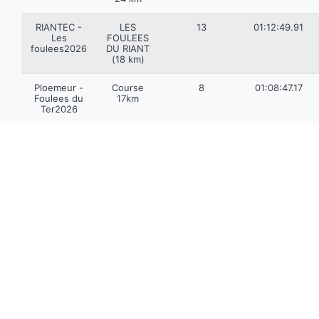
RIANTEC -
LES
13
01:12:49.91
Les
FOULEES
foulees2026
DU RIANT
(18 km)
Ploemeur -
Course
8
01:08:47.17
Foulees du
17km
Ter2026