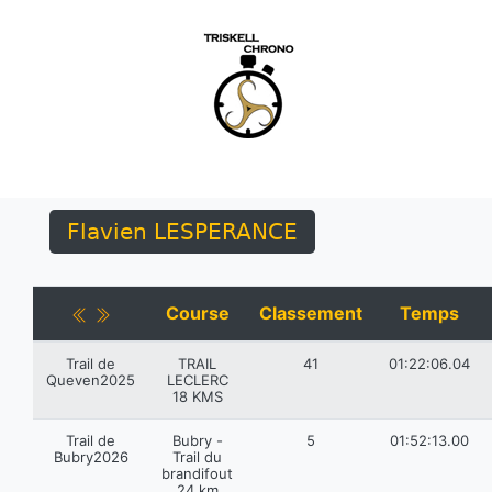
Flavien LESPERANCE
Course
Classement
Temps
Trail de
TRAIL
41
01:22:06.04
Queven2025
LECLERC
18 KMS
Trail de
Bubry -
5
01:52:13.00
Bubry2026
Trail du
brandifout
24 km