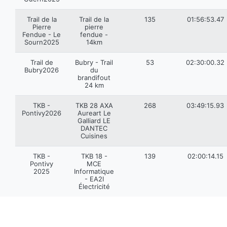
Trail de la
Trail de la
135
01:56:53.47
Pierre
pierre
Fendue - Le
fendue -
Sourn2025
14km
Trail de
Bubry - Trail
53
02:30:00.32
Bubry2026
du
brandifout
24 km
TKB -
TKB 28 AXA
268
03:49:15.93
Pontivy2026
Aureart Le
Galliard LE
DANTEC
Cuisines
TKB -
TKB 18 -
139
02:00:14.15
Pontivy
MCE
2025
Informatique
- EA2I
Électricité