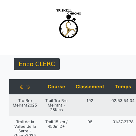
Enzo CLERC
Course
Classement
Temps
Tro Bro
Trail Tro Bro
192
02:53:54.34
Melrant2025
Melrant -
25Kms
Trail de la
Trail 15 km /
96
01:37:27.78
Vallee de la
450m D+
Sarre -
Guern2025