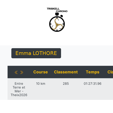
Emma LOTHORE
Course
Classement
Temps
Cl
Entre
10 km
285
01:27:31.96
Terre et
Mer -
Theix2026