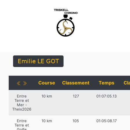
Emilie LE GOT
Course
Classement
Temps
Cl
Entre
10 km
127
01:07:05.13
Terre et
Mer -
Theix2026
Entre
10 km
105
01:05:08.17
Terre et
Golfe