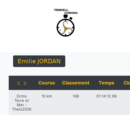
Emilie JORDAN
Course
Classement
Temps
Cl
Entre
10 km
198
01:14:12.99
Terre et
Mer -
Theix2026