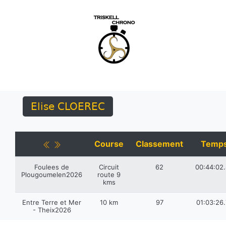
Elise CLOEREC
Course
Classement
Temp
Foulees de
Circuit
62
00:44:02
Plougoumelen2026
route 9
kms
Entre Terre et Mer
10 km
97
01:03:26
- Theix2026