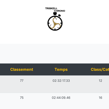
Classement
Temps
Class/Cat
77
02:32:17.33
12
75
02:44:09.46
16