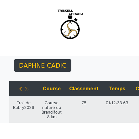
DAPHNE CADIC
Course
Classement
Temps
C
Trail de
Course
78
01:12:33.63
Bubry2026
nature du
Brandifout
8 km