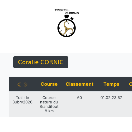
Coralie CORNIC
Course
Classement
Temps
C
Trail de
Course
60
01:02:23.57
Bubry2026
nature du
Brandifout
8 km