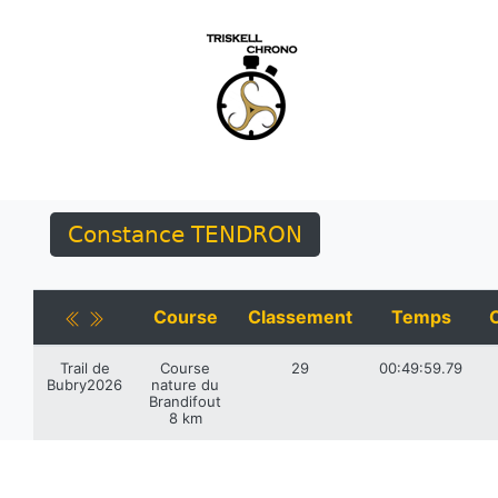
Constance TENDRON
Course
Classement
Temps
Trail de
Course
29
00:49:59.79
Bubry2026
nature du
Brandifout
8 km