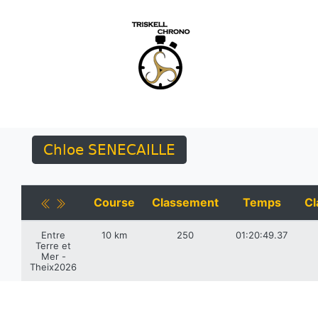
Chloe SENECAILLE
Course
Classement
Temps
Cl
Entre
10 km
250
01:20:49.37
Terre et
Mer -
Theix2026