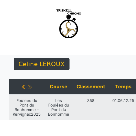
Celine LEROUX
Course
Classement
Temps
Foulees du
Les
358
01:06:12.25
Pont du
Foulées du
Bonhomme -
Pont du
Kervignac2025
Bonhomme