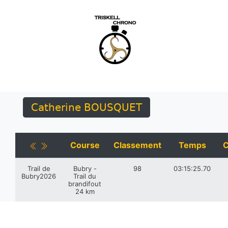
Catherine BOUSQUET
Course
Classement
Temps
C
Trail de
Bubry -
98
03:15:25.70
Bubry2026
Trail du
brandifout
24 km