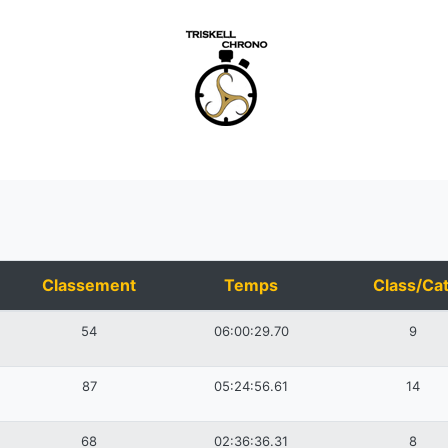
Classement
Temps
Class/Cat
54
06:00:29.70
9
87
05:24:56.61
14
68
02:36:36.31
8