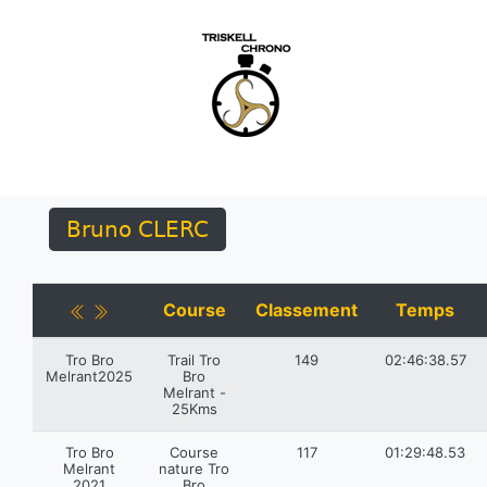
Bruno CLERC
Course
Classement
Temps
Tro Bro
Trail Tro
149
02:46:38.57
Melrant2025
Bro
Melrant -
25Kms
Tro Bro
Course
117
01:29:48.53
Melrant
nature Tro
2021
Bro