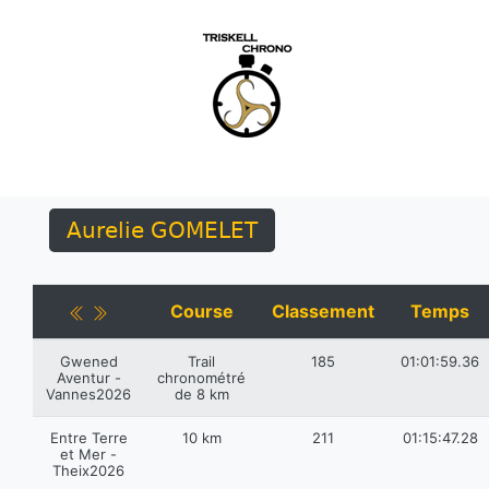
Aurelie GOMELET
Course
Classement
Temps
Gwened
Trail
185
01:01:59.36
Aventur -
chronométré
Vannes2026
de 8 km
Entre Terre
10 km
211
01:15:47.28
et Mer -
Theix2026