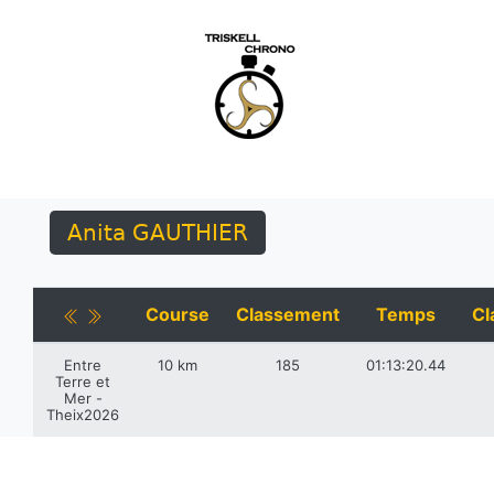
Anita GAUTHIER
Course
Classement
Temps
Cl
Entre
10 km
185
01:13:20.44
Terre et
Mer -
Theix2026